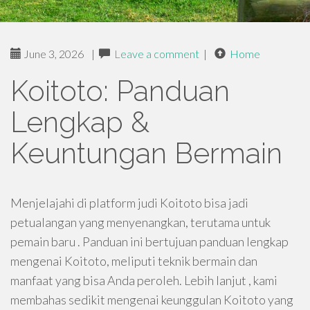
June 3, 2026
|
Leave a comment
|
Home
Koitoto: Panduan
Lengkap &
Keuntungan Bermain
Menjelajahi di platform judi Koitoto bisa jadi
petualangan yang menyenangkan, terutama untuk
pemain baru . Panduan ini bertujuan panduan lengkap
mengenai Koitoto, meliputi teknik bermain dan
manfaat yang bisa Anda peroleh. Lebih lanjut , kami
membahas sedikit mengenai keunggulan Koitoto yang