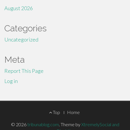
August 2026
Categories
Uncategorized
Meta
Report This Page
Log in
Footer
Top
Home
Menu
© 2026
tribunablog.com
.
Theme by
XtremelySocial and